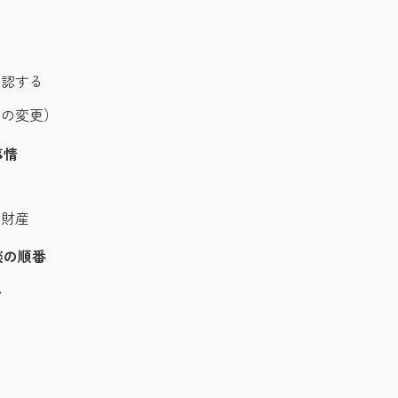
確認する
月の変更）
事情
の財産
談の順番
ト