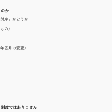
るのか
た財産」かどうか
いもの）
八年四月の変更）
く
険
」制度ではありません