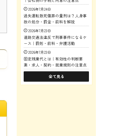
｜会社側の手続と同意の注意点
2026年7月24日
過失運転致死傷罪の量刑は？人身事
故の処分・罰金・前科を解説
2026年7月23日
道路交通法違反で刑事事件になるケ
ース｜罰則・前科・弁護活動
2026年7月23日
固定残業代とは｜有効性の判断要
素・求人・契約・就業規則の注意点
全て見る
、