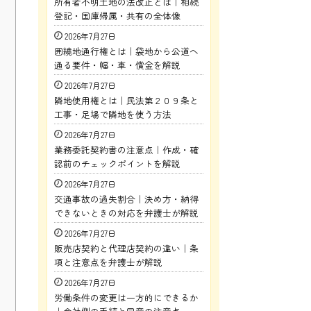
所有者不明土地の法改正とは｜相続
登記・国庫帰属・共有の全体像
2026年7月27日
囲繞地通行権とは｜袋地から公道へ
通る要件・幅・車・償金を解説
2026年7月27日
隣地使用権とは｜民法第２０９条と
工事・足場で隣地を使う方法
2026年7月27日
業務委託契約書の注意点｜作成・確
認前のチェックポイントを解説
2026年7月27日
交通事故の過失割合｜決め方・納得
できないときの対応を弁護士が解説
2026年7月27日
販売店契約と代理店契約の違い｜条
項と注意点を弁護士が解説
2026年7月27日
労働条件の変更は一方的にできるか