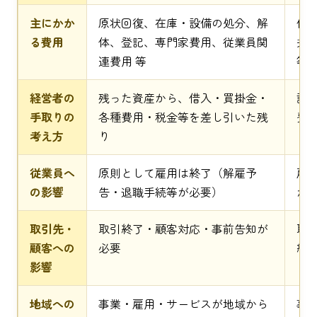
主にかか
原状回復、在庫・設備の処分、解
仲
る費用
体、登記、専門家費用、従業員関
弁
連費用 等
等
経営者の
残った資産から、借入・買掛金・
譲
手取りの
各種費用・税金等を差し引いた残
費
考え方
り
（
従業員へ
原則として雇用は終了（解雇予
雇
の影響
告・退職手続等が必要）
が
取引先・
取引終了・顧客対応・事前告知が
取
顧客への
必要
約
影響
地域への
事業・雇用・サービスが地域から
事