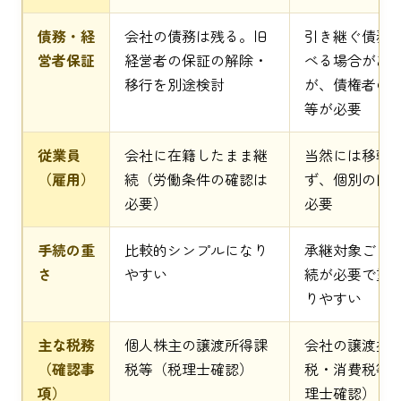
債務・経
会社の債務は残る。旧
引き継ぐ債務
営者保証
経営者の保証の解除・
べる場合があ
移行を別途検討
が、債権者の
等が必要
従業員
会社に在籍したまま継
当然には移転
（雇用）
続（労働条件の確認は
ず、個別の同
必要）
必要
手続の重
比較的シンプルになり
承継対象ごと
さ
やすい
続が必要で重
りやすい
主な税務
個人株主の譲渡所得課
会社の譲渡益
（確認事
税等（税理士確認）
税・消費税等
項）
理士確認）