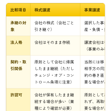
比較項目
株式譲渡
事業譲渡
承継の対
会社の株式（会社ごと
選択した事業
象
引き継ぐ）
産・負債・契
法人格
会社はそのまま存続
譲渡会社は存
（事業のみ移
契約・取
原則として会社に帰属
当然には移ら
引関係
したまま継続（ただし
相手方の同意
チェンジ・オブ・コン
約の巻き直し
トロール条項に注意）
要な場合があ
許認可
会社が保有したまま継
原則として承
続する場合が多い（業
れず、再取得
種により確認が必要）
要な場合があ