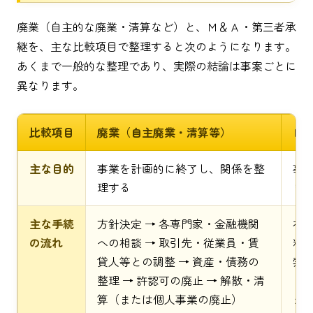
廃業（自主的な廃業・清算など）と、Ｍ＆Ａ・第三者承
継を、主な比較項目で整理すると次のようになります。
あくまで一般的な整理であり、実際の結論は事案ごとに
異なります。
比較項目
廃業（自主廃業・清算等）
Ｍ
主な目的
事業を計画的に終了し、関係を整
事
理する
き
主な手続
方針決定 → 各専門家・金融機関
初期
の流れ
への相談 → 取引先・従業員・賃
料整
貸人等との調整 → 資産・債務の
索 
整理 → 許認可の廃止 → 解散・清
ＤＤ
算（または個人事業の廃止）
グ 