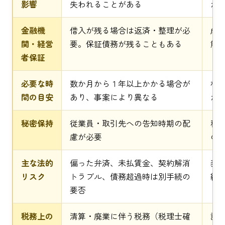
影響
失われることがある
が
金融機
借入が残る場合は返済・整理が必
成
関・経営
要。保証債務が残ることもある
解
者保証
必要な時
数か月から１年以上かかる場合が
相
間の目安
あり、事案により異なる
が
秘密保持
従業員・取引先への告知時期の配
秘
慮が必要
の
主な法的
偏った弁済、未払賃金、契約解消
表
リスク
トラブル、債務超過時は別手続の
継
要否
税務上の
清算・廃業に伴う税務（税理士確
譲