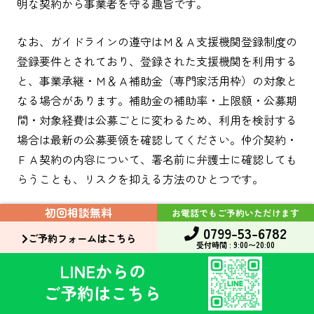
明な契約から事業者を守る趣旨です。
なお、ガイドラインの遵守はＭ＆Ａ支援機関登録制度の
登録要件とされており、登録された支援機関を利用する
と、事業承継・Ｍ＆Ａ補助金（専門家活用枠）の対象と
なる場合があります。補助金の補助率・上限額・公募期
間・対象経費は公募ごとに変わるため、利用を検討する
場合は最新の公募要領を確認してください。仲介契約・
ＦＡ契約の内容について、署名前に弁護士に確認しても
らうことも、リスクを抑える方法のひとつです。
初回相談無料
お電話でもご予約いただけます
0799-53-6782
相談前に準備しておく資料
ご予約フォームはこちら
受付時間 : 9:00〜20:00
LINEからの
弁護士・税理士・金融機関・公的機関に相談する際、次
ご予約はこちら
の資料がそろっていると、検討がスムーズになります。