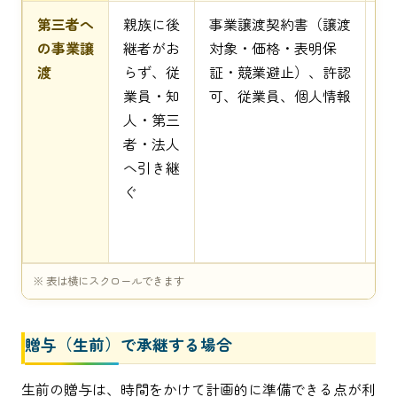
第三者へ
親族に後
事業譲渡契約書（譲渡
譲
の事業譲
継者がお
対象・価格・表明保
費
渡
らず、従
証・競業避止）、許認
格
業員・知
可、従業員、個人情報
合
人・第三
者・法人
へ引き継
ぐ
贈与（生前）で承継する場合
生前の贈与は、時間をかけて計画的に準備できる点が利