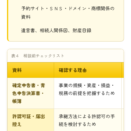
予約サイト・ＳＮＳ・ドメイン・商標関係の
資料
遺言書、相続人関係図、財産目録
表４ 相談前チェックリスト
資料
確認する理由
不
確定申告書・青
事業の規模・資産・損益・
税
色申告決算書・
税務の前提を把握するため
認
帳簿
認
許認可証・届出
承継方法による許認可の手
所
控え
続を検討するため
可