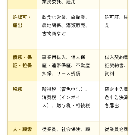
業務委託、雇用
許認可・
飲食店営業、旅館業、
許可証、届出
届出
農地関係、酒類販売、
え
古物商など
債務・保
事業用借入、個人保
借入契約書、
証・担保
証・連帯保証、不動産
証契約書、担
担保、リース残債
資料
税務
所得税（青色申告）、
確定申告書、
消費税（インボイ
色申告決算書
ス）、贈与税・相続税
各届出
人・顧客
従業員、社会保険、顧
従業員名簿、