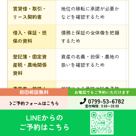
賃貸借・取引・
地位の移転に承諾が必要か
相
リース契約書
などを確認するため
の
借入・保証・担
債務と保証の全体像を把握
金
保の資料
するため
の
登記簿・固定資
資産の名義・担保・農地の
法
産税・農地関係
扱いを確認するため
で
資料
遺言書・相続人
相続による承継や紛争予防
戸
初回相談無料
お電話でもご予約いただけます
関係図・財産目
の前提を整理するため
定
0799-53-6782
ご予約フォームはこちら
録
受付時間 : 9:00〜20:00
LINEからの
ご予約はこちら