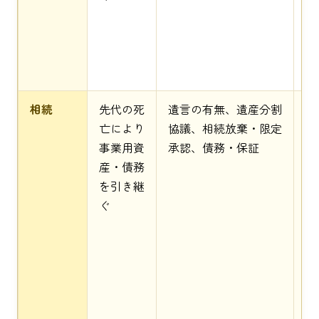
要
相続
先代の死
遺言の有無、遺産分割
相
亡により
協議、相続放棄・限定
定
事業用資
承認、債務・保証
者
産・債務
承
を引き継
限
ぐ