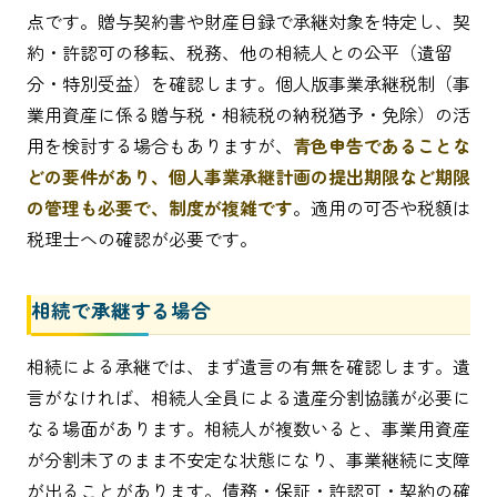
点です。贈与契約書や財産目録で承継対象を特定し、契
約・許認可の移転、税務、他の相続人との公平（遺留
分・特別受益）を確認します。個人版事業承継税制（事
業用資産に係る贈与税・相続税の納税猶予・免除）の活
用を検討する場合もありますが、
青色申告であることな
どの要件があり、個人事業承継計画の提出期限など期限
の管理も必要で、制度が複雑です
。適用の可否や税額は
税理士への確認が必要です。
相続で承継する場合
相続による承継では、まず遺言の有無を確認します。遺
言がなければ、相続人全員による遺産分割協議が必要に
なる場面があります。相続人が複数いると、事業用資産
が分割未了のまま不安定な状態になり、事業継続に支障
が出ることがあります。債務・保証・許認可・契約の確