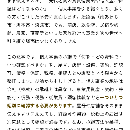
まま使えるのか」「先代名義の賃貸借契約や借入金、保
証はどうなるのか」――個人事業を引き継ぐとき、多く
の方がこうした不安に直面します。淡路島（南あわじ
市・洲本市・淡路市）でも、商店、飲食店、民宿や旅
館、農家、直売所といった家族経営の事業を次の世代へ
引き継ぐ場面は少なくありません。
この記事では、個人事業の承継で「何を・どの資料で・
いつ確認すべきか」を、屋号、店舗・設備、契約、許認
可、債務・保証、税務、相続人との調整という観点から
整理します。結論から申し上げると、個人事業の承継は
会社（株式）の承継とは異なり、事業用資産・契約・許
認可・債務・税務・従業員・顧客情報などを
一つひとつ
個別に確認する必要があります
。屋号や店舗をそのまま
使えるように見えても、許認可や契約、税務上の届出は
別問題として確認が必要です。なお、承継方法や業種、
施設の状況、ご家族の状況など個別事情により結論は変