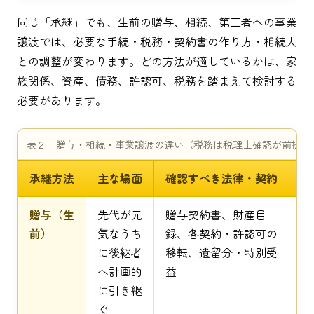
同じ「承継」でも、生前の贈与、相続、第三者への事業
譲渡では、必要な手続・税務・契約書の作り方・相続人
との調整が変わります。どの方法が適しているかは、家
族関係、資産、債務、許認可、税務を踏まえて検討する
必要があります。
表２ 贈与・相続・事業譲渡の違い（税務は税理士確認が前提）
承継方法
主な場面
確認すべき法律・契約
税
贈与（生
先代が元
贈与契約書、財産目
贈
前）
気なうち
録、各契約・許認可の
税
に後継者
移転、遺留分・特別受
個
へ計画的
益
継
に引き継
（
ぐ
の