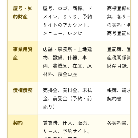
屋号・知
屋号、ロゴ、商標、ド
商標登録の有
的財産
メイン、ＳＮＳ、予約
無、各サービ
サイトのアカウント、
の契約・名義
メニュー、レシピ
商号登記の有
事業用資
店舗・事務所・土地建
登記簿、固定
産
物、設備、什器、車
産税関係資料
両、農機具、在庫、原
財産目録、帳
材料、預金口座
債権債務
売掛金、買掛金、未払
帳簿、請求書
金、前受金（予約・前
契約書
売り）
契約
賃貸借、仕入、販売、
各契約書、覚
リース、予約サイト、