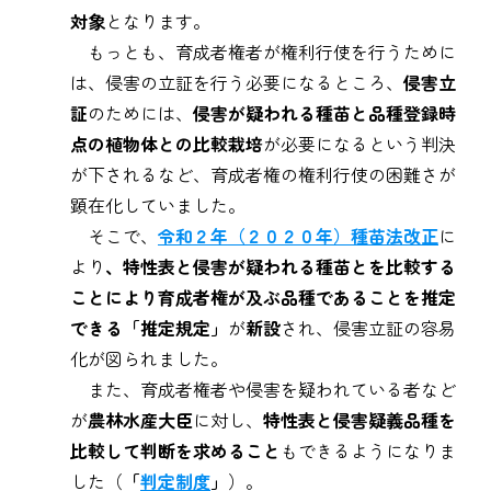
対象
となります。
もっとも、育成者権者が権利行使を行うために
は、侵害の立証を行う必要になるところ、
侵害立
証
のためには、
侵害が疑われる種苗と品種登録時
点の植物体との比較栽培
が必要になるという判決
が下されるなど、育成者権の権利行使の困難さが
顕在化していました。
そこで、
令和２年（２０２０年）種苗法改正
に
より
、特性表と侵害が疑われる種苗とを比較する
ことにより育成者権が及ぶ品種であることを推定
できる「推定規定」
が
新設
され、侵害立証の容易
化が図られました。
また、育成者権者や侵害を疑われている者など
が
農林水産大臣
に対し、
特性表と侵害疑義品種を
比較して判断を求めること
もできるようになりま
した（
「
判定制度
」
）。