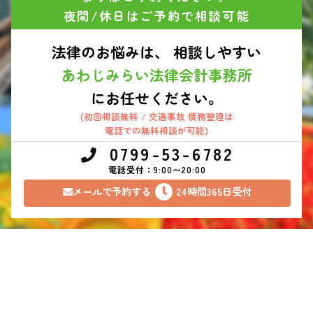
夜間/休日はご予約で相談可能
法律のお悩みは、 相談しやすい
あわじみらい法律会計事務所
にお任せください。
(初回相談無料 / 交通事故 債務整理は
電話での無料相談が可能)
0799-53-6782
電話受付：9:00〜20:00
メールで予約する
24時間365日受付