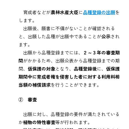
育成者などが
農林水産大臣
に
品種登録の出願
を
します。
出願後、願書に不備がないことが確認される
と、出願した品種が出願中であることが
公示
され
ます。
出願から品種登録までには、
２～３年の審査期
間
がかかるため、出願公表から品種登録までの期
間、
仮保護の対象
となり、
品種登録後
に、
仮保護
期間中に育成者権を侵害した者に対する利用料相
当額の補償請求
を行うことができます。
② 審査
出願に対し、品種登録の要件が満たされている
か
植物の特性審査
等が行われます。