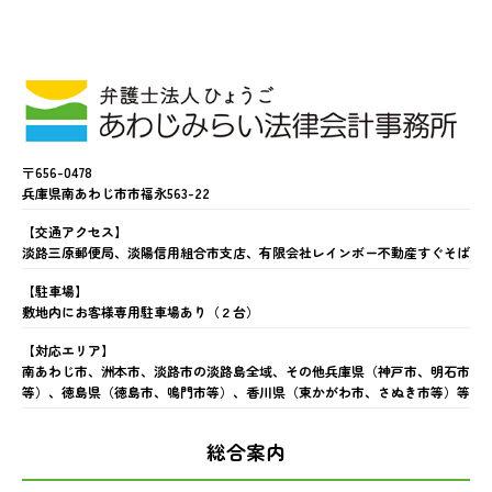
〒656-0478
兵庫県南あわじ市市福永563-22
【交通アクセス】
淡路三原郵便局、淡陽信用組合市支店、有限会社レインボー不動産すぐそば
【駐車場】
敷地内にお客様専用駐車場あり（２台）
【対応エリア】
南あわじ市、洲本市、淡路市の淡路島全域、その他兵庫県（神戸市、明石市
等）、徳島県（徳島市、鳴門市等）、香川県（東かがわ市、さぬき市等）等
総合案内