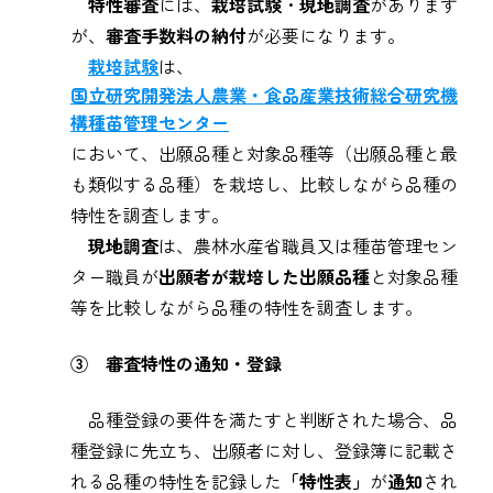
特性審査
には、
栽培試験
・
現地調査
があります
が、
審査手数料の納付
が必要になります。
栽培試験
は、
国立研究開発法人農業・食品産業技術総合研究機
構種苗管理センター
において、出願品種と対象品種等（出願品種と最
も類似する品種）を栽培し、比較しながら品種の
特性を調査します。
現地調査
は、農林水産省職員又は種苗管理セン
ター職員が
出願者が栽培した出願品種
と対象品種
等を比較しながら品種の特性を調査します。
③ 審査特性の通知・登録
品種登録の要件を満たすと判断された場合、品
種登録に先立ち、出願者に対し、登録簿に記載さ
れる品種の特性を記録した
「特性表」
が
通知
され