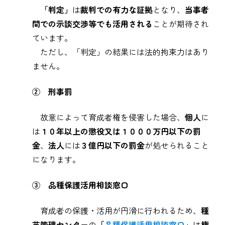
「判定」
は
裁判での有力な証拠
となり、
当事者
間での示談交渉等でも活用される
ことが期待され
ています。
ただし、「判定」の結果には法的拘束力はあり
ません。
② 刑事罰
故意によって育成者権を侵害した場合、
個人
に
は
１０年以上の懲役又は１０００万円以下の罰
金
、
法人
には
３億円以下の罰金
が処せられること
になります。
③ 品種保護活用相談窓口
育成者の保護・活用が円滑に行われるため、
種
苗管理センター
の
「
品種保護活用相談窓口
」
は
権