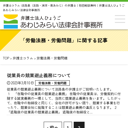
弁護士コラム |淡路島（淡路・洲本・南あわじ）の弁護士｜初回相談無料｜弁護士法人ひょうご
あわじみらい法律会計事務所
「労働法務・労働問題」に関する記事
TOP
弁護士コラム
労働法務・労働問題
>
>
従業員の競業避止義務について
2023年3月10日
労働法務・労働問題
従業員の競業避止義務について淡路島の弁護士がご説明いたします。
１ 「在職中の従業員の競業避止義務」 在職中の従業員は、労働契約に付
随する誠実義務の一環として、当然に競業避止義務を負います。 したがっ
て、在職中の取締役と同じく、会社の許可がない限り、競業する事業を行
ったり、競業会社に就職することは競業避止義務の違反となります。 ２
「退職後の従業員の競業避止義務」 退職後の取締役と...
‹ 前へ
1
2